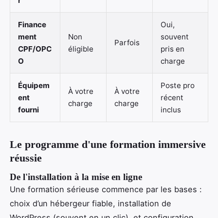
r
Finance
Oui,
ment
Non
souvent
Parfois
CPF/OPC
éligible
pris en
O
charge
Équipem
Poste pro
À votre
À votre
ent
récent
charge
charge
fourni
inclus
Le programme d'une formation immersive
réussie
De l'installation à la mise en ligne
Une formation sérieuse commence par les bases :
choix d’un hébergeur fiable, installation de
WordPress (souvent en un clic), et configuration