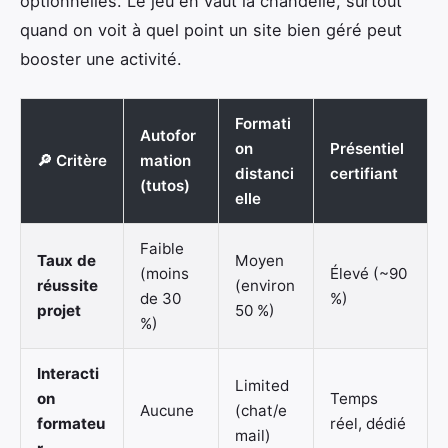
optionnelles. Le jeu en vaut la chandelle, surtout
quand on voit à quel point un site bien géré peut
booster une activité.
Formati
Autofor
on
Présentiel
🔎 Critère
mation
distanci
certifiant
(tutos)
elle
Faible
Taux de
Moyen
(moins
Élevé (~90
réussite
(environ
de 30
%)
projet
50 %)
%)
Interacti
Limited
on
Temps
Aucune
(chat/e
formateu
réel, dédié
mail)